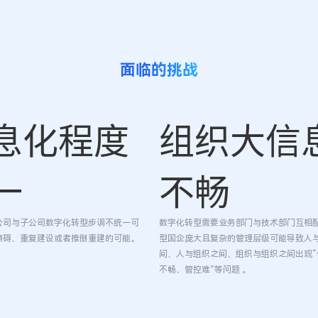
面临的挑战
息化程度
组织大信
一
不畅
公司与子公司数字化转型步调不统一可
数字化转型需要业务部门与技术部门互相
障碍、重复建设或者推倒重建的可能。
型国企庞大且复杂的管理层级可能导致人
间、人与组织之间、组织与组织之间出现“
不畅、管控难”等问题 。