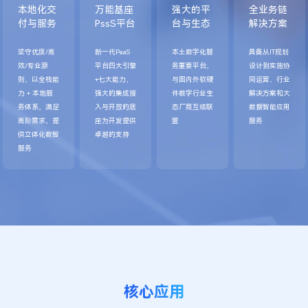
本地化交
万能基座
强大的平
全业务链
付与服务
PssS平台
台与生态
解决方案
坚守优质/高
新一代PaaS
本土数字化服
具备从IT规划
效/专业原
平台四大引擎
务重要平台，
设计到实施协
则，以全栈能
+七大能力，
与国内外软硬
同运营、行业
力 + 本地服
强大的集成接
件数字行业生
解决方案和大
务体系，满足
入与开放的底
态厂商互结联
数据智能应用
高阶需求，提
座为开发提供
盟
服务
供立体化数智
卓越的支持
服务
核心应用