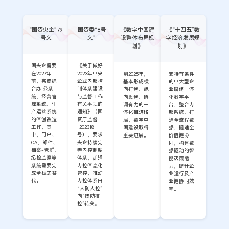
“国资央企”79
国资委“8号
《数字中国建
《“十四五”数
号文
文”
设整体布局规
字经济发展规
划》
划》
国央企需要
《关于做好
在2027年
2023年中央
到2025年，
支持有条件
前，完成综
企业内部控
基本形成横
的中大型企
合办 公系
制体系建设
向打通、纵
业搭建一体
统、经营管
与监督工作
向贯通、协
化数字平
理系统、生
有关事项的
调有力的一
台，整合内
产运营系统
通知》（国
体化推进格
部系统、打
的信创改造
资厅监督
局，数字中
通全流程数
工作，其
[2023]8
国建设取得
据，提速全
中，门户、
号），要求
重要进展。
价值链协
OA、邮件、
央企持续完
同，构建数
档案-党群、
善内控制度
据驱动的智
纪检监察等
体系，加强
能决策能
系统需要完
内控信息化
力，提升企
成全栈式替
管控，推动
业运行及产
代。
内控体系由
业链协同效
“人防人控”
率。
向“技防技
控”转变。